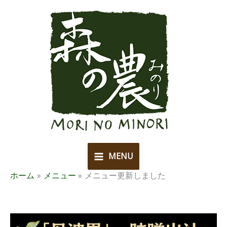
内
容
を
ス
キ
ッ
プ
MENU
ホーム
メニュー
メニュー更新しました