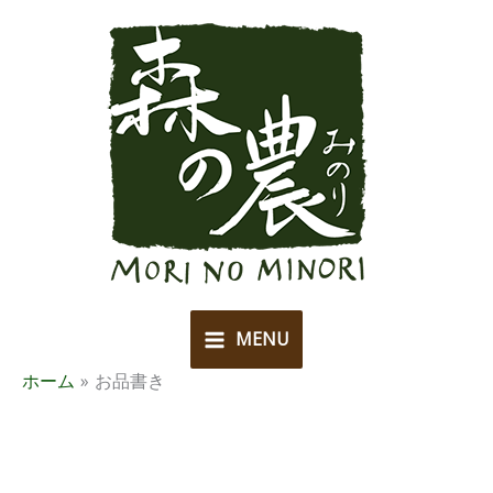
内
容
を
ス
キ
ッ
プ
MENU
ホーム
お品書き