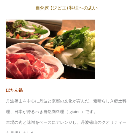
自然肉 (ジビエ) 料理への思い
ぼたん鍋
丹波篠山を中心に丹波と京都の文化が育んだ、素晴らしき郷土料
理、日本が誇るべき自然肉料理（ gibier ）です。
本場の肉と味噌をベースにアレンジし、丹波篠山のクオリティー
を目指しました。