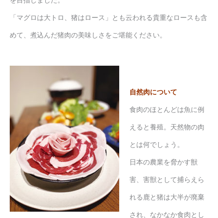
「マグロは大トロ、猪はロース」とも云われる貴重なロースも含
めて、煮込んだ猪肉の美味しさをご堪能ください。
自然肉について
食肉のほとんどは魚に例
えると養殖。天然物の肉
とは何でしょう。
日本の農業を脅かす獣
害、害獣として捕らえら
れる鹿と猪は大半が廃棄
され、なかなか食肉とし