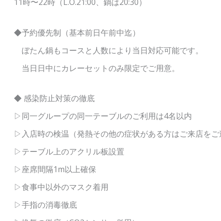
11時〜22時（L.O.21:00、鍋は20:30）
◆予約優先制（基本前日午前中迄）
ぼたん鍋もコースと人数により当日対応可能です。
当日日中にカレーセットのみ限定でご用意。
◆ 感染防止対策の徹底
▷同一グループの同一テーブルのご利用は4名以内
▷入店時の検温（発熱その他の症状がある方はご来店をご
▷テーブル上のアクリル板設置
▷座席間隔1m以上確保
▷食事中以外のマスク着用
▷手指の消毒徹底