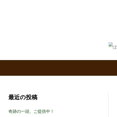
内
容
を
ス
キ
ッ
プ
最近の投稿
奇跡の一頭、ご提供中！