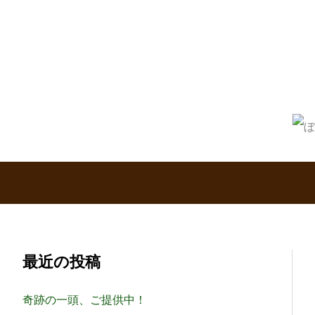
内
容
を
ス
キ
ッ
プ
最近の投稿
奇跡の一頭、ご提供中！