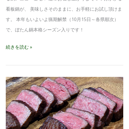
リ
看板鍋が、 美味しさそのままに、お手軽にお試し頂けま
リ
す。 本年もいよいよ猟期解禁（10月15日～各県順次）
ー
で、ぼたん鍋本格シーズン入りです！
ス
2024
続きを読む »
秋
第
一
新
弾
メ
ニ
ュ
ー