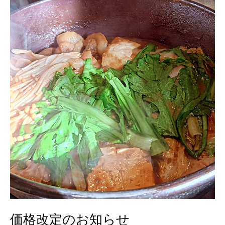
価
格
改
定
の
お
知
ら
せ
価格改定のお知らせ