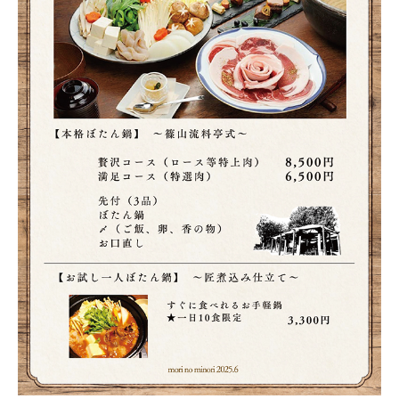
ー
（2025.6
月
更
新）