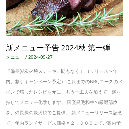
予
告
2024
秋
新メニュー予告 2024秋 第一弾
第
一
メニュー
/
2024-09-27
弾
『備長炭炭火焼ステーキ』間もなく！ （リリース〜年
内、割引キャンペーン予定） これまでのBBQコースのメ
インで培ったレシピを元に、もう一工夫を加えて、満を
持してメニュー化致します。 国産黒毛和牛の厳選部位
を、備長炭の炭火焼でご提供。 新メニューリリース記念
で、年内ランチサービス価格￥２，０００にてご案内予