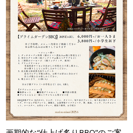
げ
炙
り
BBQ”の
ご
案
内
（2026.4.24
更
新）
画期的な“仕上げ炙りBBQ”のご案