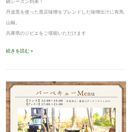
鍋シーズン到来！
ま
丹波黒を使った黒豆味噌をブレンドした味噌出汁に有馬
し
山椒。
た
兵庫県のジビエをご堪能いただけます
続きを読む »
画
期
的
な“仕
上