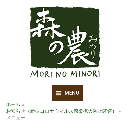
内
容
を
ス
キ
ッ
プ
MENU
ホーム
お知らせ（新型コロナウィルス感染拡大防止関連）
メニュー