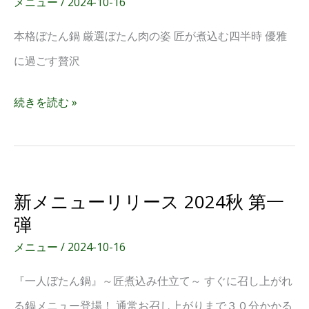
メニュー
/
2024-10-16
流
本格ぼたん鍋 厳選ぼたん肉の姿 匠が煮込む四半時 優雅
料
に過ごす贅沢
亭
式
続きを読む »
新
新メニューリリース 2024秋 第一
メ
弾
ニ
メニュー
/
2024-10-16
ュ
『一人ぼたん鍋』～匠煮込み仕立て～ すぐに召し上がれ
ー
る鍋メニュー登場！ 通常お召し上がりまで３０分かかる