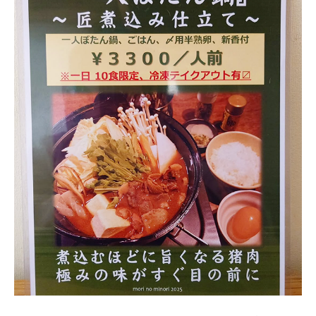
た
ん
鍋
（2025
年
1
月
価
格
改
定）